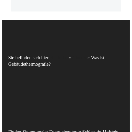
Sie befinden sich hier:
Startseite
»
Glossar
»
Was ist
Gebäudethermografie?
Finden Sie regionaler Energieberater in Schleswig-Holstein.