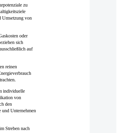
arpotenziale zu
ltigkeitsziele
und Umsetzung von
Gaskosten oder
eziehen sich
usschließlich auf
en reinen
Energieverbrauch
trachten.
 individuelle
fikation von
ch den
lte und Unternehmen
 im Streben nach