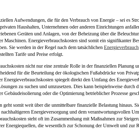
ziellen Aufwendungen, die für den Verbrauch von Energie – sei es Str
privaten Haushalten, Unternehmen oder anderen Einrichtungen anfalle
triebenen Geräten und Anlagen, von der Beheizung über die Beleuchtu
ler Maschinen. Energieverbrauchskosten sind somit ein signifikanter Bes
ben. Sie werden in der Regel nach dem tatsächlichen
Energieverbrauch
ellten Tarife und Preise erfolgt.
auchskosten nicht nur eine zentrale Rolle in der finanziellen Planung 
heidend für die Beurteilung der ökologischen Fußabdrücke von Privat
er Energieverbrauchskosten spiegelt direkt den Umfang des Energieve
e Lösungen zu suchen und umzusetzen. Dies kann beispielsweise durch di
der Gebäudeisolierung oder die Optimierung betrieblicher Prozesse ges
eht somit weit über die unmittelbare finanzielle Belastung hinaus. Si
er nachhaltigeren Energieversorgung und dem verantwortungsvollen U
brauchskosten steht oft im Zusammenhang mit Maßnahmen zur Steiger
er Energiequellen, die wesentlich zur Schonung der Umwelt und zur 