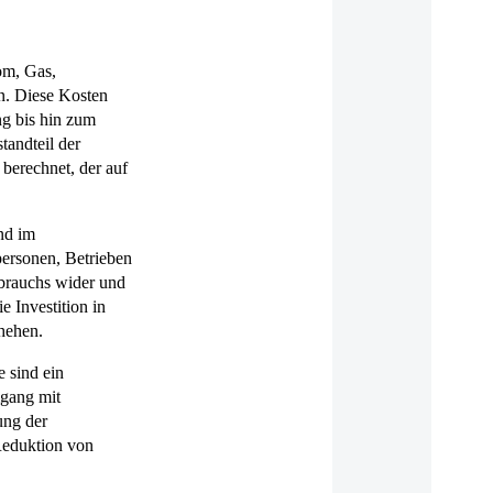
om, Gas,
n. Diese Kosten
ng bis hin zum
tandteil der
berechnet, der auf
und im
personen, Betrieben
rbrauchs wider und
e Investition in
chehen.
e sind ein
mgang mit
ung der
Reduktion von