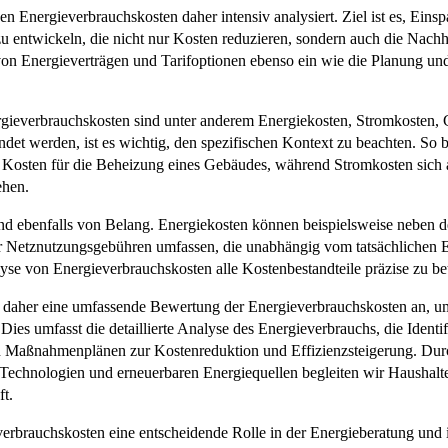
n Energieverbrauchskosten daher intensiv analysiert. Ziel ist es, Einsp
u entwickeln, die nicht nur Kosten reduzieren, sondern auch die Nachha
g von Energieverträgen und Tarifoptionen ebenso ein wie die Planung 
ieverbrauchskosten sind unter anderem Energiekosten, Stromkosten, 
et werden, ist es wichtig, den spezifischen Kontext zu beachten. So b
e Kosten für die Beheizung eines Gebäudes, während Stromkosten sich a
ehen.
nd ebenfalls von Belang. Energiekosten können beispielsweise neben d
 Netznutzungsgebühren umfassen, die unabhängig vom tatsächlichen 
nalyse von Energieverbrauchskosten alle Kostenbestandteile präzise zu be
ir daher eine umfassende Bewertung der Energieverbrauchskosten an, um
Dies umfasst die detaillierte Analyse des Energieverbrauchs, die Identi
n Maßnahmenplänen zur Kostenreduktion und Effizienzsteigerung. Dur
en Technologien und erneuerbaren Energiequellen begleiten wir Hausha
t.
everbrauchskosten eine entscheidende Rolle in der Energieberatung und