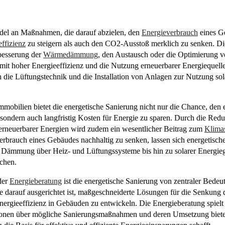
del an Maßnahmen, die darauf abzielen, den
Energieverbrauch
eines Ge
ffizienz
zu steigern als auch den CO2-Ausstoß merklich zu senken. Di
rbesserung der
Wärmedämmung
, den Austausch oder die Optimierung 
it hoher Energieeffizienz und die Nutzung erneuerbarer Energiequell
h die Lüftungstechnik und die Installation von Anlagen zur Nutzung so
obilien bietet die energetische Sanierung nicht nur die Chance, den 
 sondern auch langfristig Kosten für Energie zu sparen. Durch die Red
 erneuerbarer Energien wird zudem ein wesentlicher Beitrag zum
Klima
erbrauch eines Gebäudes nachhaltig zu senken, lassen sich energetisch
der Dämmung über Heiz- und Lüftungssysteme bis hin zu solarer Energ
ichen.
der
Energieberatung
ist die energetische Sanierung von zentraler Bedeut
e darauf ausgerichtet ist, maßgeschneiderte Lösungen für die Senkung 
ergieeffizienz in Gebäuden zu entwickeln. Die Energieberatung spielt 
ationen über mögliche Sanierungsmaßnahmen und deren Umsetzung biete