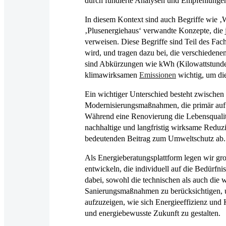
durch fundierte Analysen und Empfehlungen d
In diesem Kontext sind auch Begriffe wie
‚Plusenergiehaus‘ verwandte Konzepte, die 
verweisen. Diese Begriffe sind Teil des Fa
wird, und tragen dazu bei, die verschieden
sind Abkürzungen wie kWh (Kilowattstunde)
klimawirksamen
Emissionen
wichtig, um die
Ein wichtiger Unterschied besteht zwischen
Modernisierungsmaßnahmen, die primär auf 
Während eine Renovierung die Lebensqualitä
nachhaltige und langfristig wirksame Redu
bedeutenden Beitrag zum Umweltschutz ab.
Als Energieberatungsplattform legen wir gro
entwickeln, die individuell auf die Bedürfn
dabei, sowohl die technischen als auch die 
Sanierungsmaßnahmen zu berücksichtigen, um
aufzuzeigen, wie sich Energieeffizienz und 
und energiebewusste Zukunft zu gestalten.