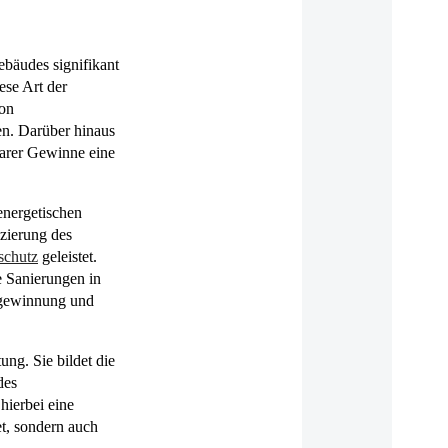
bäudes signifikant
ese Art der
von
en. Darüber hinaus
larer Gewinne eine
energetischen
uzierung des
schutz
geleistet.
e Sanierungen in
iegewinnung und
ung. Sie bildet die
des
hierbei eine
t, sondern auch