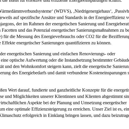
ie Basis für effektive und effiziente Energieeinsparungen schafft.
 ‚Wärmedämmverbundsysteme‘ (WDVS), ‚Niedrigenergiehaus‘, ‚Passivh
jeweils auf spezifische Ansätze und Standards in der Energieeffizienz
chjargons, der im Rahmen der energetischen Sanierung und Energieber
en Facetten und das Potenzial energetischer Sanierungsmaßnahmen zu 
 für die Messung des Energieverbrauchs oder CO2 für die Bezifferun
 Effekte energetischer Sanierungen quantifizieren zu können.
 der energetischen Sanierung und einfachen Renovierungs- oder
eine optische Aufwertung oder die Instandsetzung bestimmter Gebäude
t und den Wohnkomfort steigern kann, zielt die energetische Sanierun
zierung des Energiebedarfs und damit verbundene Kosteneinsparungen 
ßen Wert darauf, fundierte und ganzheitliche Konzepte für die energet
isse und Möglichkeiten unserer Klientinnen und Klienten abgestimmt sin
wirtschaftlichen Aspekte bei der Planung und Umsetzung energetischer
 eine optimale Effizienzsteigerung zu erreichen. Unser Ziel ist es, e
Klimaschutz erfolgreich in Einklang bringen lassen, und dazu beizutrag