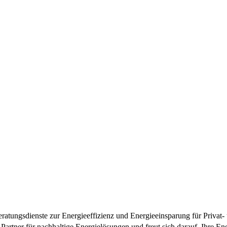
ratungsdienste zur Energieeffizienz und Energieeinsparung für Privat-
Partner für nachhaltige Energielösungen und freut sich darauf, Ihre En