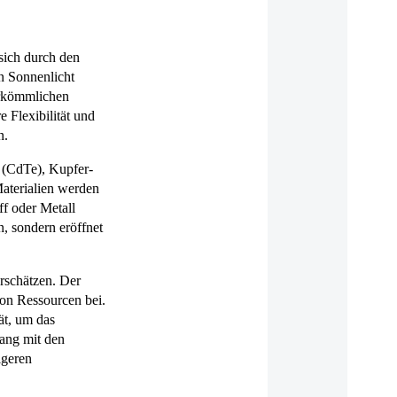
 sich durch den
n Sonnenlicht
herkömmlichen
 Flexibilität und
n.
d (CdTe), Kupfer-
aterialien werden
ff oder Metall
, sondern eröffnet
rschätzen. Der
von Ressourcen bei.
ät, um das
lang mit den
igeren