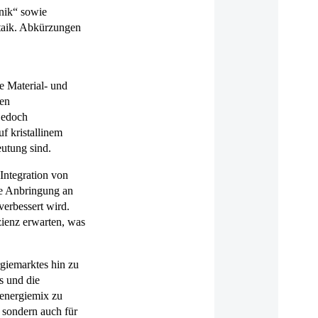
nik“ sowie
ltaik. Abkürzungen
ie Material- und
ten
jedoch
f kristallinem
utung sind.
Integration von
ie Anbringung an
erbessert wird.
zienz erwarten, was
rgiemarktes hin zu
s und die
tenergiemix zu
sondern auch für