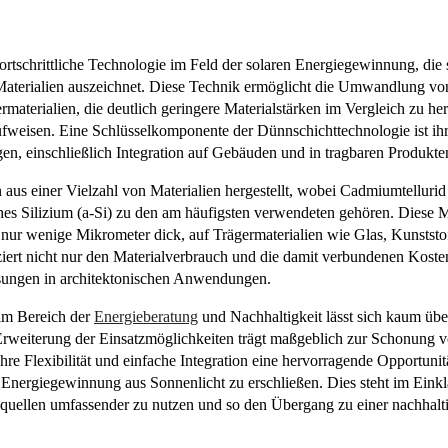
fortschrittliche Technologie im Feld der solaren Energiegewinnung, die
Materialien auszeichnet. Diese Technik ermöglicht die Umwandlung vo
itermaterialien, die deutlich geringere Materialstärken im Vergleich zu 
fweisen. Eine Schlüsselkomponente der Dünnschichttechnologie ist ihre
en, einschließlich Integration auf Gebäuden und in tragbaren Produkte
 aus einer Vielzahl von Materialien hergestellt, wobei Cadmiumtelluri
s Silizium (a-Si) zu den am häufigsten verwendeten gehören. Diese M
nur wenige Mikrometer dick, auf Trägermaterialien wie Glas, Kunststo
iert nicht nur den Materialverbrauch und die damit verbundenen Kosten
ösungen in architektonischen Anwendungen.
im Bereich der
Energieberatung
und Nachhaltigkeit lässt sich kaum übe
r Erweiterung der Einsatzmöglichkeiten trägt maßgeblich zur Schonung 
hre Flexibilität und einfache Integration eine hervorragende Opportunit
e Energiegewinnung aus Sonnenlicht zu erschließen. Dies steht im Eink
quellen umfassender zu nutzen und so den Übergang zu einer nachhalt