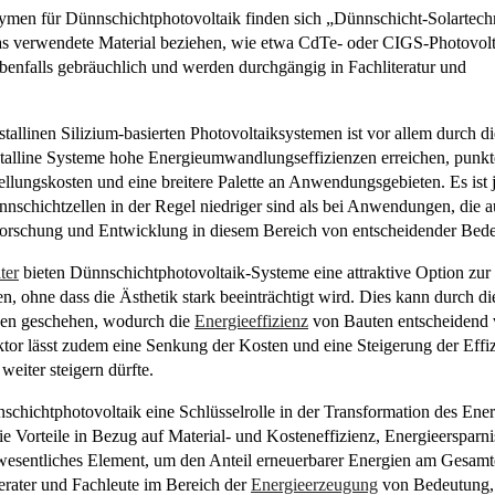
men für Dünnschichtphotovoltaik finden sich „Dünnschicht-Solartech
 das verwendete Material beziehen, wie etwa CdTe- oder CIGS-Photovo
benfalls gebräuchlich und werden durchgängig in Fachliteratur und
tallinen Silizium-basierten Photovoltaiksystemen ist vor allem durch d
stalline Systeme hohe Energieumwandlungseffizienzen erreichen, punk
llungskosten und eine breitere Palette an Anwendungsgebieten. Es ist 
nschichtzellen in der Regel niedriger sind als bei Anwendungen, die au
 Forschung und Entwicklung in diesem Bereich von entscheidender Bede
ter
bieten Dünnschichtphotovoltaik-Systeme eine attraktive Option zur 
, ohne dass die Ästhetik stark beeinträchtigt wird. Dies kann durch d
ben geschehen, wodurch die
Energieeffizienz
von Bauten entscheidend v
ktor lässt zudem eine Senkung der Kosten und eine Steigerung der Effi
weiter steigern dürfte.
nschichtphotovoltaik eine Schlüsselrolle in der Transformation des Ene
ie Vorteile in Bezug auf Material- und Kosteneffizienz, Energieersparni
in wesentliches Element, um den Anteil erneuerbarer Energien am Gesam
berater und Fachleute im Bereich der
Energieerzeugung
von Bedeutung, 