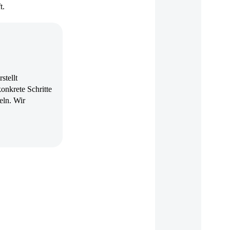
t.
stellt
onkrete Schritte
eln. Wir