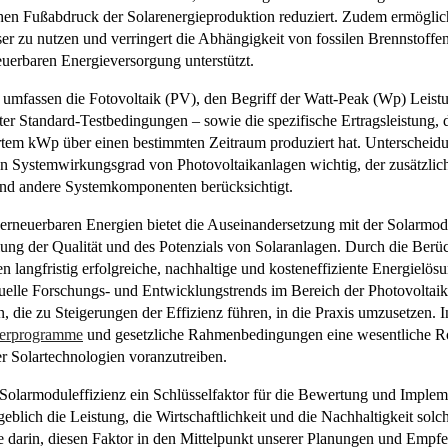
en Fußabdruck der Solarenergieproduktion reduziert. Zudem ermöglicht
ser zu nutzen und verringert die Abhängigkeit von fossilen Brennstoffe
euerbaren Energieversorgung unterstützt.
 umfassen die Fotovoltaik (PV), den Begriff der Watt-Peak (Wp) Leist
er Standard-Testbedingungen – sowie die spezifische Ertragsleistung, d
ertem kWp über einen bestimmten Zeitraum produziert hat. Unterscheid
en Systemwirkungsgrad von Photovoltaikanlagen wichtig, der zusätzlic
und andere Systemkomponenten berücksichtigt.
r erneuerbaren Energien bietet die Auseinandersetzung mit der Solarmod
ung der Qualität und des Potenzials von Solaranlagen. Durch die Berü
 langfristig erfolgreiche, nachhaltige und kosteneffiziente Energielösun
ktuelle Forschungs- und Entwicklungstrends im Bereich der Photovoltai
, die zu Steigerungen der Effizienz führen, in die Praxis umzusetzen. 
erprogramme
und gesetzliche Rahmenbedingungen eine wesentliche R
er Solartechnologien voranzutreiben.
 Solarmoduleffizienz ein Schlüsselfaktor für die Bewertung und Imple
geblich die Leistung, die Wirtschaftlichkeit und die Nachhaltigkeit solc
 darin, diesen Faktor in den Mittelpunkt unserer Planungen und Empfeh