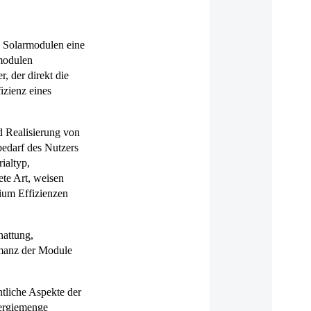
n Solarmodulen eine
modulen
, der direkt die
izienz eines
d Realisierung von
bedarf des Nutzers
ialtyp,
ete Art, weisen
ium Effizienzen
hattung,
rmanz der Module
tliche Aspekte der
nergiemenge