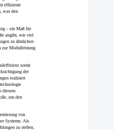
 effiziente
n, was den
ung – ein Maß für
ie angibt, wie viel
ungen zu ähnlichen
h zur Modulleistung
uleffizienz somit
cksichtigung der
gen realisiert
ktechnologie
In diesem
olle, um den
mentierung von
her Systeme. Als
lungen zu stellen,