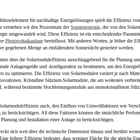
hlüsselelement für nachhaltige Energielösungen spielt die Effizienz vo
nz verstehen wir den Prozentsatz der
Sonnenenergie
, der von den Solar
gie umgewandelt wird. Diese Effizienz ist ein entscheidender Parameter
ner
Photovoltaikanlage
beeinflusst. Mit anderen Worten, je höher die Eff
ner gegebenen Menge an einfallendem Sonnenlicht generiert werden.
ntnis über die Solarmoduleffizienz ausschlaggebend für die Planung un
optimale Anlagengröße und -konfiguration zu bestimmen, um den Energie
en zu optimieren. Die Effizienz von Solarmodulen variiert je nach Mater
ovationen. Kristalline Silizium-Solarmodule, die am weitesten verbreit
f, während bestimmte Hochleistungsmodule aus monokristallinem Siliz
f Solarmoduleffizienz auch, den Einfluss von Umweltfaktoren wie Versc
s
zu berücksichtigen. All diese Faktoren können die tatsächliche Perfo
er Planung und Installation einer Anlage zu berücksichtigen.
eckt sich weit über die technische Dimension hinaus und berührt wesen
Eine höhere Effizienz bedeutet, dass weniger Fläche für die gleiche E