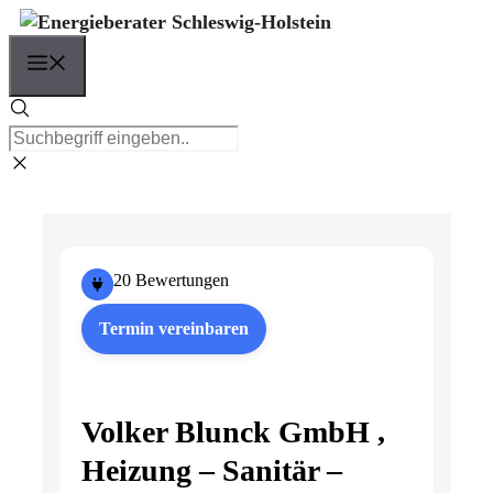
Zum
Inhalt
Menü
springen
20 Bewertungen
Termin vereinbaren
Volker Blunck GmbH ,
Heizung – Sanitär –