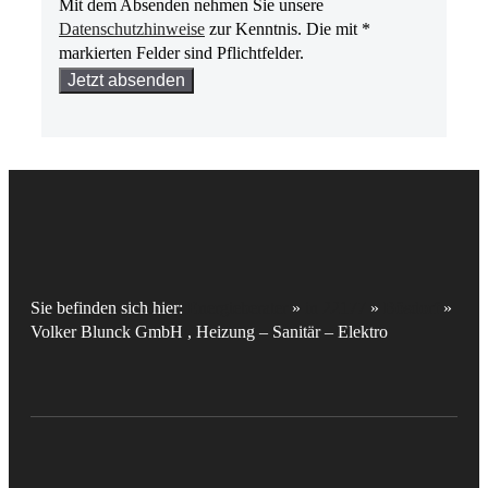
Mit dem Absenden nehmen Sie unsere
Datenschutzhinweise
zur Kenntnis. Die mit *
markierten Felder sind Pflichtfelder.
Bitte
lasse
dieses
Feld
leer.
Sie befinden sich hier:
Energieberater
»
in 22177
»
Bösdorf
»
Volker Blunck GmbH , Heizung – Sanitär – Elektro