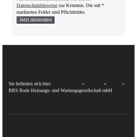
Datenschutzhinweise
zur Kenntnis. Die mit *
markierten Felder sind Pflichtfelder.
Bitte
lasse
dieses
Feld
leer.
Sie befinden sich hier:
Energieberater
»
in 24259
»
Glinde
»
BRS Bode Heizungs- und Wartungsgesellschaft mbH