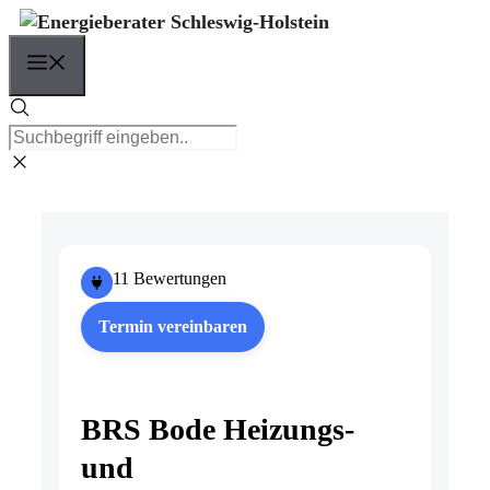
Zum
Inhalt
Menü
springen
11 Bewertungen
Termin vereinbaren
BRS Bode Heizungs-
und