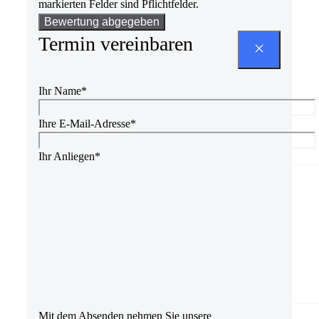
markierten Felder sind Pflichtfelder.
Bitte
lasse
Termin vereinbaren
dieses
Feld
leer.
Ihr Name*
Ihre E-Mail-Adresse*
Ihr Anliegen*
Mit dem Absenden nehmen Sie unsere